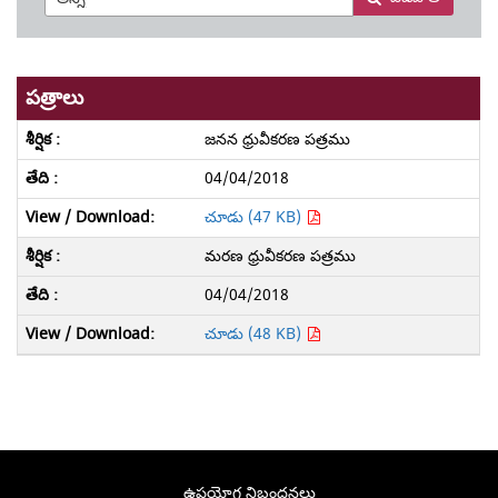
పత్రాలు
జనన ధ్రువీకరణ పత్రము
04/04/2018
చూడు (47 KB)
మరణ ధ్రువీకరణ పత్రము
04/04/2018
చూడు (48 KB)
ఉపయోగ నిబంధనలు