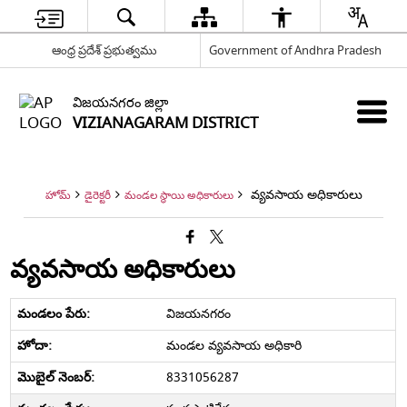
ఆంధ్ర ప్రదేశ్ ప్రభుత్వము
Government of Andhra Pradesh
విజయనగరం జిల్లా
VIZIANAGARAM DISTRICT
వ్యవసాయ అధికారులు
హోమ్
డైరెక్టరీ
మండల స్థాయి అధికారులు
వ్యవసాయ అధికారులు
విజయనగరం
మండల వ్యవసాయ అధికారి
8331056287