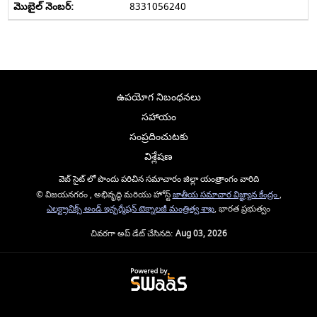
8331056240
ఉపయోగ నిబంధనలు
సహాయం
సంప్రదించుటకు
విశ్లేషణ
వెబ్ సైట్ లో పొందు పరిచిన సమాచారం జిల్లా యంత్రాంగం వారిది
© విజయనగరం , అభివృద్ధి మరియు హోస్ట్
జాతీయ సమాచార విజ్ఞ్యాన కేంద్రం
,
ఎలక్ట్రానిక్స్ అండ్ ఇన్ఫర్మేషన్ టెక్నాలజీ మంత్రిత్వ శాఖ
, భారత ప్రభుత్వం
చివరగా అప్ డేట్ చేసినది:
Aug 03, 2026