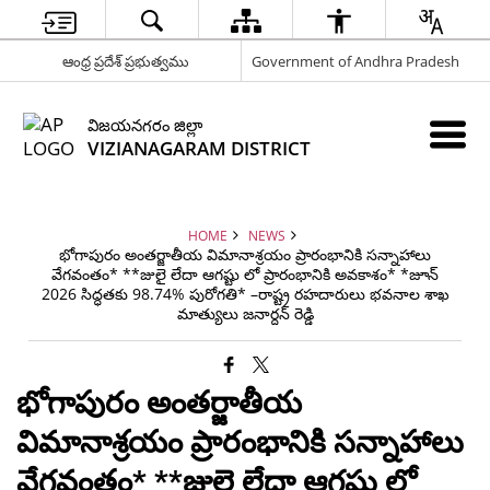
ఆంధ్ర ప్రదేశ్ ప్రభుత్వము
Government of Andhra Pradesh
విజయనగరం జిల్లా
VIZIANAGARAM DISTRICT
HOME
NEWS
భోగాపురం అంతర్జాతీయ విమానాశ్రయం ప్రారంభానికి సన్నాహాలు
వేగవంతం* **జులై లేదా ఆగష్టు లో ప్రారంభానికి అవకాశం* *జూన్
2026 సిద్ధతకు 98.74% పురోగతి* –రాష్ట్ర రహదారులు భవనాల శాఖ
మాత్యులు జనార్దన్ రెడ్డి
భోగాపురం అంతర్జాతీయ
విమానాశ్రయం ప్రారంభానికి సన్నాహాలు
వేగవంతం* **జులై లేదా ఆగష్టు లో