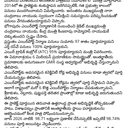
పనులను పరిశీలించిన అనంతరం పాత్రికేయ సమావేశం లో మంత్రి మాట్లాడారు.
2014లో ఈ ప్రాజెక్టుకు శంకుస్థాపన జరిగినప్పటికీ, గత ప్రభుత్వ కాలంలో
పనులు మందగించాయని విమర్శించారు. అనంతరం ముఖ్యమంత్రి నారా
చంద్రబాబు నాయుడు స్వయంగా సమీక్షించి సమస్యలను పరిష్కరించడంతో
పనులు వేగవంతమయ్యాయని చెప్పారు.
భోగాపురం ఎయిర్‌పోర్ట్ నిర్మాణానికి సంబంధించి క్రెడిట్ ముఖ్యమంత్రి
చంద్రబాబు నాయుడు, కేంద్ర మంత్రి కింజరాపు రామ్మోహన్ నాయుడుకే
దక్కుతుందని స్పష్టం చేసారు.
ప్రస్తుతం ఎయిర్‌పోర్ట్ నిర్మాణ పనులు సుమారు 97 శాతం పూర్తయ్యాయని
ఎర్త్ రన్‌వే పనులు 100% పూర్తయ్యాయని,
ఎయిర్ ట్రాఫిక్ కంట్రోల్ (ATC) 95% పూర్తయ్యాయని మంత్రి వివరించారు.
ఈ విమానాశ్రయం 6 మిలియన్ ప్రయాణికుల సామర్థ్యంతో, అంతర్జాతీయ
ప్రమాణాలకు అనుగుణంగా GMR సంస్థ ఆధ్వర్యంలో అభివృద్ధి చేస్తున్నామని
తెలిపారు.
ఎయిర్‌పోర్ట్‌కు అవసరమైన కనెక్టివిటీ రోడ్ల అభివృద్ధి పనులు కూడా త్వరలో పూర్తి
చేయనున్నట్లు తెలిపారు.
ఎయిర్‌పోర్ట్‌కు అవసరమైన కనెక్టివిటీ రోడ్లను త్వరలో పూర్తి చేస్తామని చెప్పారు.
అలాగే రాష్ట్రంలో మరో 6 కొత్త ఎయిర్‌పోర్ట్‌ల నిర్మాణం చేపడుతున్నామని,
శ్రీకాకుళం, నెల్లూరు, పుట్టపర్తి తదితర ప్రాంతాల్లో కూడా అభివృద్ధి జరుగుతుందని
తెలిపారు.
ఈ ప్రాజెక్ట్ పూర్తయిన తరువాత ఉత్తరాంధ్ర ప్రాంత అభివృద్ధికి తోడ్పడటంతో
పాటు, విశాఖపట్నం ప్రాంతానికి అంతర్జాతీయ స్థాయి పర్యాటకులను
ఆకర్షించడంలో కీలక పాత్ర పోషించనుందన్నారు.
జూన్ 2026 నాటికి 98.71 లక్ష్యంగా ప్రణాళిక చేసినప్పటికీ ఇప్పటికే 98.74%
పనులు పూర్తి అయినట్లు వెల్లడించారు.