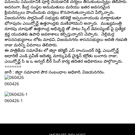
పనులను సమయానికి పూర్తి చేయడానికి చర్యలు తీసుకుంటున్నట్లు తెలిపారు.
అదనంగా, కేంద్ర సంస్థల అనుమతులు మరియు ఇతర అవసరమైన
క్లియరెన్సులు పొందేందుకు చర్యలు కొనసాగుతున్నాయని పేర్కొన్నారు.
విజయనగరం పార్లమెంట్ సభ్యుడు కలిశెట్టి అప్పలనాయుడు మాట్లాడుతూ
భోగాపురం ఎయిర్పోర్ట్ ఉత్తరాంధ్రకు మణిహారమని అన్నారు. ముఖ్యమంత్రి
దూరపు చూపుతో ఉత్తరాంధ్ర అభివృద్ధి తో పాటు స్కిల్ డెవలప్మెంట్ పై ప్రత్యేక
శ్రద్ధ యువతకు ఉపాధి అవకాశాలు కల్పిస్తున్నారని చెప్పారు. నెల్లిమర్ల
శాసనసభ్యురాలు లోకం మాధవి, విజయనగరం శాసనసభ్యులు అదితి గజపతి
రాజు మరిన్ని వివరాలు తెలిపారు.
ఈ పాత్రికేయ సమావేశం లో జిల్లా కలెక్టర్ ఎస్ రాంసుందర్ రెడ్డి, ఎయిర్పోర్ట్
ఆధారిటీ ఎండి ప్రవీణ్ ఆదిత్య, మార్కుఫెడ్ చైర్మన్ కర్రోతు బంగారు రాజు,
ఎయిర్పోర్ట్ సి ఇ ఒ అన్వర్ బీర్ సింగ్ కార్య తదితర అధికారులు పాల్గొన్నారు.
=======
జారీ : జిల్లా సమాచార పౌర సంబంధాల అధికారి, విజయనగరం.
060426
060426-1