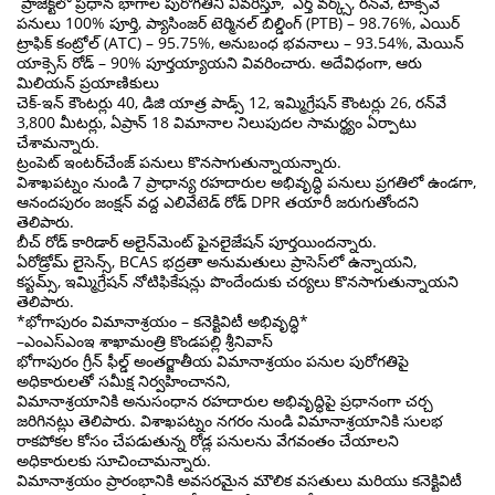
ప్రాజెక్ట్‌లో ప్రధాన భాగాల పురోగతిని వివరిస్తూ, ఎర్త్ వర్క్స్, రన్‌వే, టాక్సీవే
పనులు 100% పూర్తి, ప్యాసింజర్ టెర్మినల్ బిల్డింగ్ (PTB) – 98.76%, ఎయిర్
ట్రాఫిక్ కంట్రోల్ (ATC) – 95.75%, అనుబంధ భవనాలు – 93.54%, మెయిన్
యాక్సెస్ రోడ్ – 90% పూర్తయ్యాయని వివరించారు. అదేవిధంగా, ఆరు
మిలియన్ ప్రయాణికులు
చెక్-ఇన్ కౌంటర్లు 40, డిజి యాత్ర పాడ్స్ 12, ఇమ్మిగ్రేషన్ కౌంటర్లు 26, రన్‌వే
3,800 మీటర్లు, ఏప్రాన్ 18 విమానాల నిలుపుదల సామర్థ్యం ఏర్పాటు
చేశామన్నారు.
ట్రంపెట్ ఇంటర్‌చేంజ్ పనులు కొనసాగుతున్నాయన్నారు.
విశాఖపట్నం నుండి 7 ప్రాధాన్య రహదారుల అభివృద్ధి పనులు ప్రగతిలో ఉండగా,
ఆనందపురం జంక్షన్ వద్ద ఎలివేటెడ్ రోడ్ DPR తయారీ జరుగుతోందని
తెలిపారు.
బీచ్ రోడ్ కారిడార్ అలైన్‌మెంట్ ఫైనలైజేషన్ పూర్తయిందన్నారు.
ఏరోడ్రోమ్ లైసెన్స్, BCAS భద్రతా అనుమతులు ప్రాసెస్‌లో ఉన్నాయని,
కస్టమ్స్, ఇమ్మిగ్రేషన్ నోటిఫికేషన్లు పొందేందుకు చర్యలు కొనసాగుతున్నాయని
తెలిపారు.
*భోగాపురం విమానాశ్రయం – కనెక్టివిటీ అభివృద్ధి*
–ఎంఎస్ఎంఇ శాఖామంత్రి కొండపల్లి శ్రీనివాస్
భోగాపురం గ్రీన్ ఫీల్డ్ అంతర్జాతీయ విమానాశ్రయం పనుల పురోగతిపై
అధికారులతో సమీక్ష నిర్వహించానని,
విమానాశ్రయానికి అనుసంధాన రహదారుల అభివృద్ధిపై ప్రధానంగా చర్చ
జరిగినట్లు తెలిపారు. విశాఖపట్నం నగరం నుండి విమానాశ్రయానికి సులభ
రాకపోకల కోసం చేపడుతున్న రోడ్ల పనులను వేగవంతం చేయాలని
అధికారులకు సూచించామన్నారు.
విమానాశ్రయం ప్రారంభానికి అవసరమైన మౌలిక వసతులు మరియు కనెక్టివిటీ