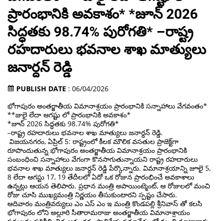
ప్రారంభానికి అవకాశం* *జూన్ 2026
సిద్ధతకు 98.74% పురోగతి* –రాష్ట్ర
రహదారులు భవనాల శాఖ మాత్యులు
జనార్దన్ రెడ్డి
PUBLISH DATE
: 06/04/2026
భోగాపురం అంతర్జాతీయ విమానాశ్రయం ప్రారంభానికి సన్నాహాలు వేగవంతం*
**జులై లేదా ఆగష్టు లో ప్రారంభానికి అవకాశం*
*జూన్ 2026 సిద్ధతకు 98.74% పురోగతి*
–రాష్ట్ర రహదారులు భవనాల శాఖ మాత్యులు జనార్దన్ రెడ్డి.
విజయనగరం, ఏప్రిల్ 5: రాష్ట్రంలో కీలక మౌలిక వసతుల ప్రాజెక్ట్‌గా
రూపొందుతున్న భోగాపురం అంతర్జాతీయ విమానాశ్రయం ప్రారంభానికి
సంబంధించి సన్నాహాలు వేగంగా కొనసాగుతున్నాయని రాష్ట్ర రహదారులు
భవనాల శాఖ మాత్యులు జనార్దన్ రెడ్డి పేర్కొన్నారు. విమానాశ్రయాన్ని జూలై 5,
8 లేదా ఆగస్టు 17, 19 తేదీలలో ఏదో ఒక రోజున ప్రారంభించే అవకాశాలు
ఉన్నట్లు ఆయన తెలిపారు. ప్రధాన మంత్రి అపాయింట్మెంట్, ఆ రోజులలో మంచి
రోజు చూసి ముఖ్యమంత్రి నిర్ణయం తీసుకుంటారని స్పష్టం చేసారు.
ఆదివారం మంత్రివర్యులు ఎం ఎస్ ఎం ఇ మంత్రి కొండపల్లి శ్రీనివాస్ తో కలసి
భోగాపురం లోని అల్లూరి సీతారామరాజు అంతర్జాతీయ విమానాశ్రాయం