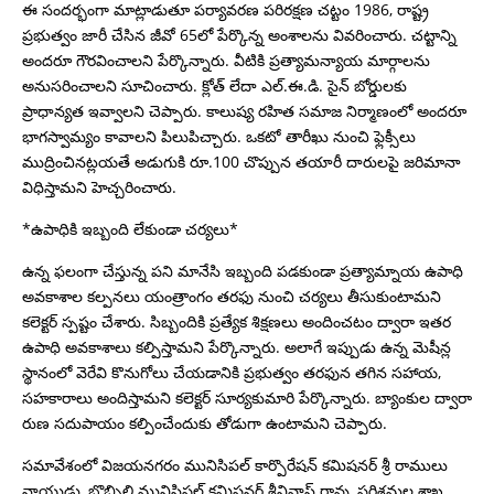
ఈ సందర్భంగా మాట్లాడుతూ పర్యావరణ పరిరక్షణ చట్టం 1986, రాష్ట్ర
ప్రభుత్వం జారీ చేసిన జీవో 65లో పేర్కొన్న అంశాలను వివరించారు. చట్టాన్ని
అందరూ గౌరవించాలని పేర్కొన్నారు. వీటికి ప్రత్యామన్యాయ మార్గాలను
అనుసరించాలని సూచించారు. క్లోత్ లేదా ఎల్.ఈ.డి. సైన్ బోర్డులకు
ప్రాధాన్యత ఇవ్వాలని చెప్పారు. కాలుష్య రహిత సమాజ నిర్మాణంలో అందరూ
భాగస్వామ్యం కావాలని పిలుపిచ్చారు. ఒకటో తారీఖు నుంచి ఫ్లెక్సీలు
ముద్రించినట్లయతే అడుగుకి రూ.100 చొప్పున తయారీ దారులపై జరిమానా
విధిస్తామని హెచ్చరించారు.
*ఉపాధికి ఇబ్బంది లేకుండా చర్యలు*
ఉన్న ఫలంగా చేస్తున్న పని మానేసి ఇబ్బంది పడకుండా ప్రత్యామ్నాయ ఉపాధి
అవకాశాల కల్పనలు యంత్రాంగం తరఫు నుంచి చర్యలు తీసుకుంటామని
కలెక్టర్ స్పష్టం చేశారు. సిబ్బందికి ప్రత్యేక శిక్షణలు అందించటం ద్వారా ఇతర
ఉపాధి అవకాశాలు కల్పిస్తామని పేర్కొన్నారు. అలాగే ఇప్పుడు ఉన్న మెషీన్ల
స్థానంలో వెరేవి కొనుగోలు చేయడానికి ప్రభుత్వం తరఫున తగిన సహాయ,
సహకారాలు అందిస్తామని కలెక్టర్ సూర్యకుమారి పేర్కొన్నారు. బ్యాంకుల ద్వారా
రుణ సదుపాయం కల్పించేందుకు తోడుగా ఉంటామని చెప్పారు.
సమావేశంలో విజయనగరం మునిసిపల్ కార్పొరేషన్ కమిషనర్ శ్రీ రాములు
నాయుడు, బొబ్బిలి మునిసిపల్ కమిషనర్ శ్రీనివాస్ రావు, పరిశ్రమల శాఖ