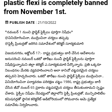
plastic flexi is completely banned
from November 1st.
PUBLISH DATE
: 21/10/2022
*నవంబర్ 1 నుంచి ప్లాస్టిక్ ఫ్లెక్సీలు పూర్తిగా నిషేధం*
@వినియోగించినా, ముద్రించినా చర్యలు తప్పవు
@ఫ్లెక్సీ ప్రింటర్లతో జరిగిన సమావేశంలో కలెక్టర్ సూర్యకుమారి
విజయనగరం, అక్టోబర్ 17:- రాష్ట్ర ప్రభుత్వం జారీ చేసిన ఆదేశాలను
అనుసరించి నవంబర్ ఒకటో తారీఖు నుంచీ ప్లాస్టిక్ ఫ్లెక్సీలను పూర్తిగా
నిషేధిస్తున్నామని జిల్లా కలెక్టర్ ఎ.సూర్యకుమారి పేర్కొన్నారు. ప్రతి ఒక్కరూ
నిబంధనల మేరకు వ్యవహరించాలని అలా కానిచో చట్టపరమైన చర్యలు
తప్పవని హెచ్చరించారు. ఒకటో తారీఖు నుంచి ప్లాస్టిక్ ఫ్లెక్సీలు ముద్రించినా..
వినియోగించినా పర్యావరణ పరిరక్షణ చట్టం 1986, రాష్ట్ర ప్రభుత్వం జారీ
చేసిన జీవో నంబర్ 65 ప్రకారం చట్టపరమైన చర్యలు తీసుకుంటామని స్పష్టం
చేశారు. ఫ్లెక్సీల నిషేధం నేపథ్యంలో జిల్లాలోని ఫ్లెక్సీ ప్రింటర్లతో, మున్సిపాలిటీల
కమిషనర్లతో స్థానిక కలెక్టరేట్ ఆడిటోరియంలో సోమవారం ఆమె ప్రత్యేక
సమావేశం నిర్వహించారు.